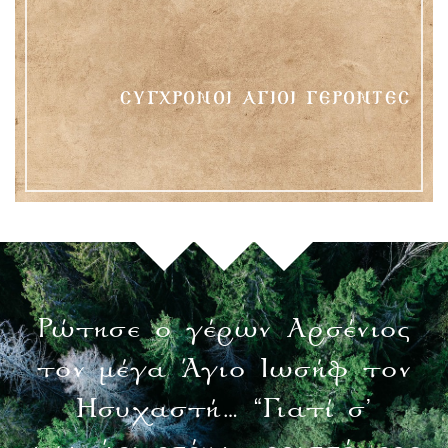
ΣΎΓΧΡΟΝΟΙ ΆΓΙΟΙ ΓΈΡΟΝΤΕΣ
Ρώτησε ο γέρων Αρσένιος
α
τον μέγα Άγιο Ιωσήφ τον
Ησυχαστή… “Γιατί σ’