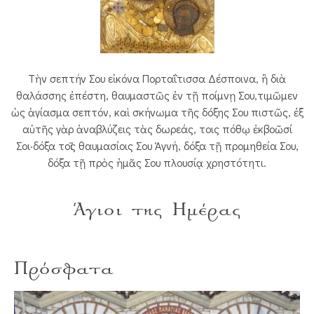
Τὴν σεπτήν Σου εἰκόνα Πορταΐτισσα Δέσποινα, ἣ διὰ
θαλάσσης ἐπέστη, θαυμαστῶς ἐν τῇ ποίμνῃ Σου,τιμῶμεν
ὡς ἁγίασμα σεπτόν, καὶ σκήνωμα τῆς δόξης Σου πιστῶς, ἐξ
αὐτῆς γὰρ ἀναβλύζεις τὰς δωρεάς, τοις πόθῳ ἐκβοῶσί
Σοι·δόξα τοῖς θαυμασίοις Σου Ἁγνή, δόξα τῇ προμηθεία Σου,
δόξα τῇ πρὸς ἡμᾶς Σου πλουσίᾳ χρηστότητι.
Άγιοι της Ημέρας
Πρόσφατα