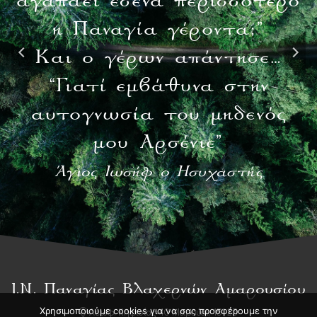
αγαπάει εσένα περισσότερο
η Παναγία γέροντα;”
Και ο γέρων απάντησε…
“Γιατί εμβάθυνα στην
αυτογνωσία του μηδενός
μου Αρσένιε”
Άγιος Ιωσήφ ο Ησυχαστής
Ι.Ν. Παναγίας Βλαχερνών Αμαρουσίου
Χρησιμοποιούμε cookies για να σας προσφέρουμε την
Λεωφ. Κηφισίας 40 Μαρούσι, 151 25