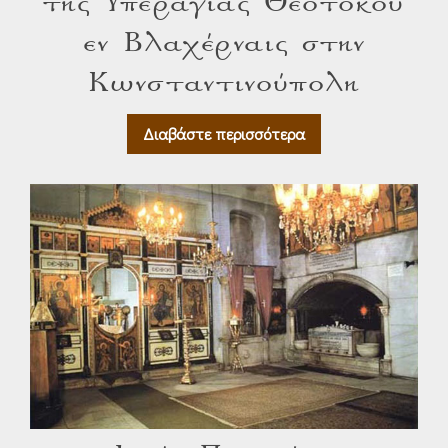
της Υπεραγίας Θεοτόκου
εν Βλαχέρναις στην
Κωνσταντινούπολη
Διαβάστε περισσότερα