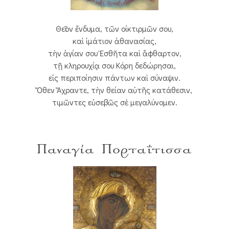
Θεῖον ἔνδυμα, τῶν οίκτιρμῶν σου,
καὶ ἱμάτιον ἀθανασίας,
τὴν ἁγίαν σου Ἐσθῆτα καὶ ἄφθαρτον,
τῇ κληρουχίᾳ σου Κόρη δεδώρησαι,
εἰς περιποίησιν πάντων καὶ σύναψιν.
Ὅθεν Ἄχραντε, τὴν θείαν αὐτῆς κατάθεσιν,
τιμῶντες εὐσεβῶς σὲ μεγαλύνομεν.
Παναγία Πορταΐτισσα